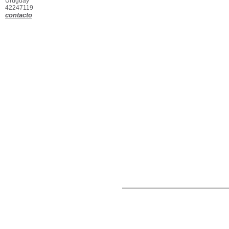
Uruguay
42247119
contacto