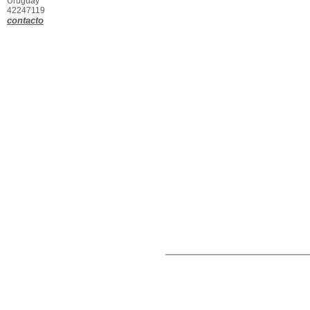
Uruguay
42247119
contacto