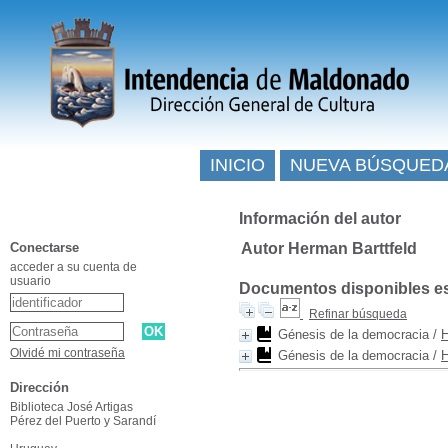
INICIO
NUEVA BÚSQUED
Información del autor
Conectarse
Autor Herman Barttfeld
acceder a su cuenta de
usuario
Documentos disponibles esc
Refinar búsqueda
Génesis de la democracia
/
H
Olvidé mi contraseña
Génesis de la democracia
/
H
Dirección
Biblioteca José Artigas
Pérez del Puerto y Sarandí