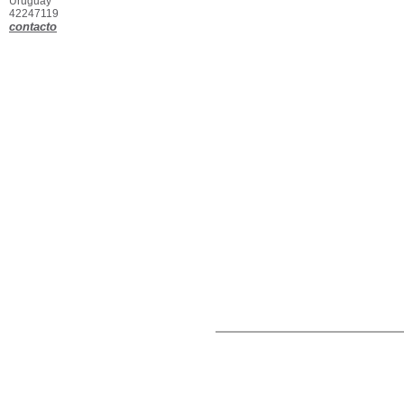
Uruguay
42247119
contacto