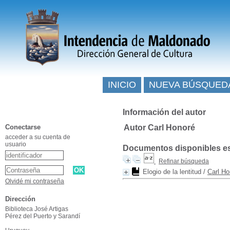
INICIO
NUEVA BÚSQUED
Información del autor
Conectarse
Autor Carl Honoré
acceder a su cuenta de
usuario
Documentos disponibles esc
Refinar búsqueda
Elogio de la lentitud
/
Carl Ho
Olvidé mi contraseña
Dirección
Biblioteca José Artigas
Pérez del Puerto y Sarandí