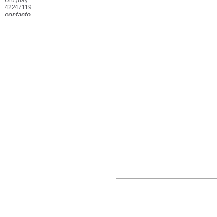
Uruguay
42247119
contacto