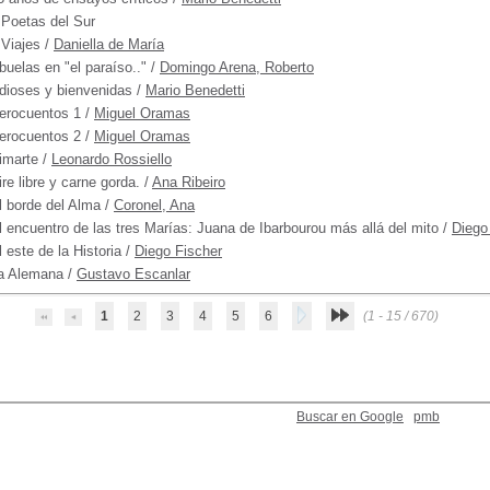
 Poetas del Sur
 Viajes
/
Daniella de María
buelas en "el paraíso.."
/
Domingo Arena, Roberto
dioses y bienvenidas
/
Mario Benedetti
erocuentos 1
/
Miguel Oramas
erocuentos 2
/
Miguel Oramas
imarte
/
Leonardo Rossiello
ire libre y carne gorda.
/
Ana Ribeiro
l borde del Alma
/
Coronel, Ana
l encuentro de las tres Marías: Juana de Ibarbourou más allá del mito
/
Diego
l este de la Historia
/
Diego Fischer
a Alemana
/
Gustavo Escanlar
1
2
3
4
5
6
(1 - 15 / 670)
Buscar en Google
pmb