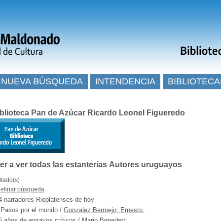
NUEVA BÚSQUEDA
INTENDENCIA
BIBLIOTECA
blioteca Pan de Azúcar Ricardo Leonel Figueredo
Autores uruguayos
ltado(s)
efinar búsqueda
4 narradores Rioplatenses de hoy
 Pasos por el mundo
/
Gonzalez Bermejo, Ernesto.
5 años de ensayos críticos
/
Mario Benedetti