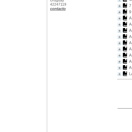
Uruguay
42247119
7
contacto
9
A
A
A
A
A
A
A
A
A
L