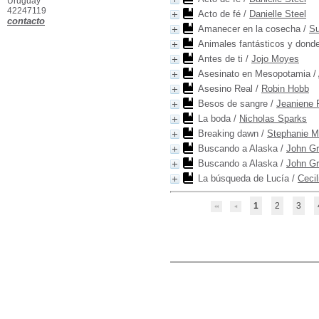
Uruguay
42247119
Acto de fé
/
Danielle Steel
contacto
Amanecer en la cosecha
/
Su
Animales fantásticos y donde
Antes de ti
/
Jojo Moyes
Asesinato en Mesopotamia
/
Asesino Real
/
Robin Hobb
Besos de sangre
/
Jeaniene 
La boda
/
Nicholas Sparks
Breaking dawn
/
Stephanie M
Buscando a Alaska
/
John G
Buscando a Alaska
/
John G
La búsqueda de Lucía
/
Cecil
1
2
3