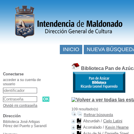
INICIO
NUEVA BÚSQUED
Biblioteca Pan de Azúc
Conectarse
acceder a su cuenta de
usuario
Olvidé mi contraseña
109 resultado(s)
Refinar búsqueda
Dirección
Abzurdah
/
Cielo Latini
Biblioteca José Artigas
Pérez del Puerto y Sarandí
Acorralado
/
Kevin Hearne
Acto de fé
/
Danielle Steel