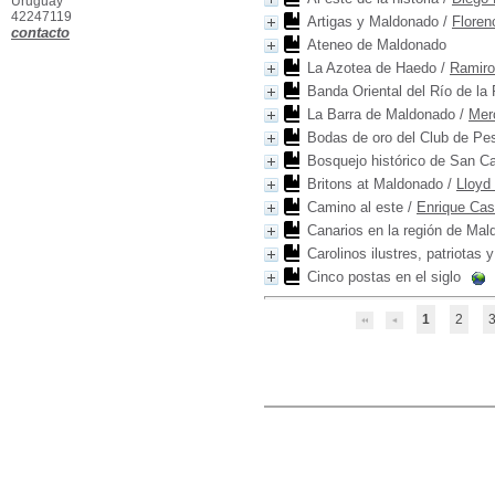
Uruguay
42247119
Artigas y Maldonado
/
Floren
contacto
Ateneo de Maldonado
La Azotea de Haedo
/
Ramiro
Banda Oriental del Río de la 
La Barra de Maldonado
/
Mer
Bodas de oro del Club de Pe
Bosquejo histórico de San Ca
Britons at Maldonado
/
Lloyd 
Camino al este
/
Enrique Cas
Canarios en la región de Ma
Carolinos ilustres, patriotas
Cinco postas en el siglo
1
2