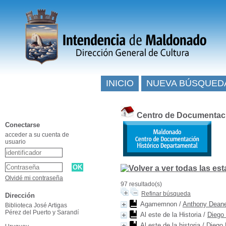
INICIO
NUEVA BÚSQUED
Centro de Documentaci
Conectarse
acceder a su cuenta de
usuario
Olvidé mi contraseña
97 resultado(s)
Refinar búsqueda
Dirección
Agamemnon
/
Anthony Dean
Biblioteca José Artigas
Pérez del Puerto y Sarandí
Al este de la Historia
/
Diego 
Al este de la historia
/
Diego 