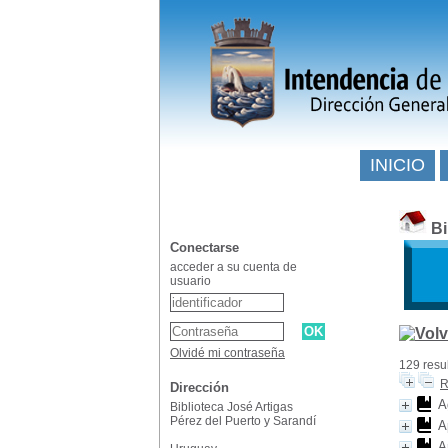
INICIO
Bi
Conectarse
acceder a su cuenta de
usuario
Olvidé mi contraseña
129 resu
R
Dirección
A
Biblioteca José Artigas
Pérez del Puerto y Sarandí
A
A