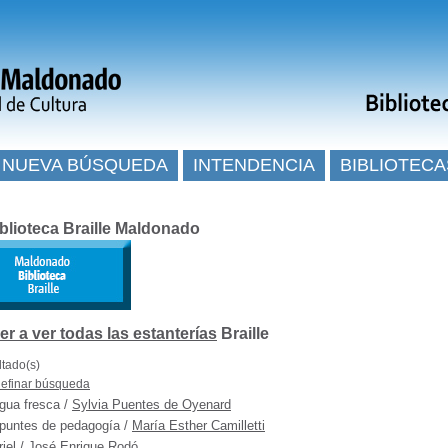
NUEVA BÚSQUEDA
INTENDENCIA
BIBLIOTECA
blioteca Braille Maldonado
Braille
ltado(s)
efinar búsqueda
gua fresca
/
Sylvia Puentes de Oyenard
puntes de pedagogía
/
María Esther Camilletti
riel
/
José Enrique Rodó