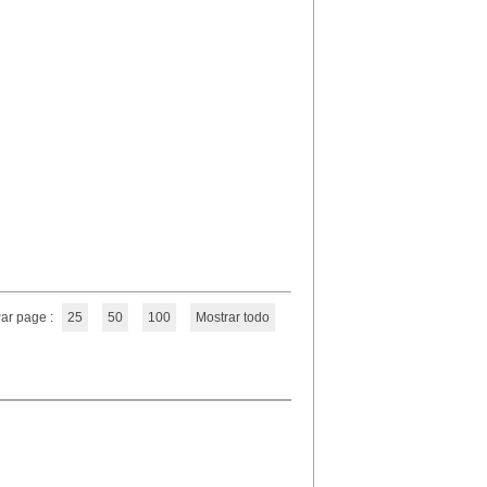
ar page :
25
50
100
Mostrar todo