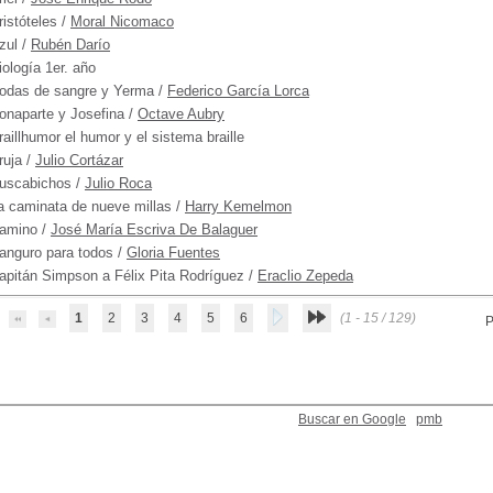
ristóteles
/
Moral Nicomaco
zul
/
Rubén Darío
iología 1er. año
odas de sangre y Yerma
/
Federico García Lorca
onaparte y Josefina
/
Octave Aubry
raillhumor el humor y el sistema braille
ruja
/
Julio Cortázar
uscabichos
/
Julio Roca
a caminata de nueve millas
/
Harry Kemelmon
amino
/
José María Escriva De Balaguer
anguro para todos
/
Gloria Fuentes
apitán Simpson a Félix Pita Rodríguez
/
Eraclio Zepeda
1
2
3
4
5
6
(1 - 15 / 129)
P
Buscar en Google
pmb