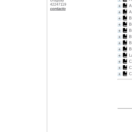
Uruguay
42247119
A
contacto
A
B
B
B
B
B
B
L
C
C
C