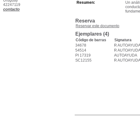
Uruguay
Resumen:
Un análi
42247119
conducta
contacto
fundamen
Reserva
Reservar este documento
Ejemplares (4)
Código de barras
Signatura
34678
R AUTOAYUD
54514
R AUTOAYUD
PI 17319
AUTOAYUDA
SC12155
R AUTOAYUD