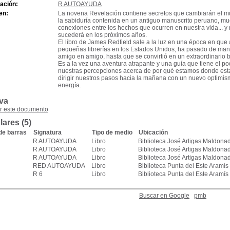
cación:
R AUTOAYUDA
en:
La novena Revelación contiene secretos que cambiarán el m
la sabiduría contenida en un antiguo manuscrito peruano, mu
conexiones entre los hechos que ocurren en nuestra vida... y
sucederá en los próximos años.
El libro de James Redfield sale a la luz en una época en que
pequeñas librerías en los Estados Unidos, ha pasado de ma
amigo en amigo, hasta que se convirtió en un extraordinario b
Es a la vez una aventura atrapante y una guía que tiene el pod
nuestras percepciones acerca de por qué estamos donde estam
dirigir nuestros pasos hacia la mañana con un nuevo optimi
energía.
va
r este documento
ares (5)
de barras
Signatura
Tipo de medio
Ubicación
R AUTOAYUDA
Libro
Biblioteca José Artigas Maldona
R AUTOAYUDA
Libro
Biblioteca José Artigas Maldona
R AUTOAYUDA
Libro
Biblioteca José Artigas Maldona
RED AUTOAYUDA
Libro
Biblioteca Punta del Este Aramí
R 6
Libro
Biblioteca Punta del Este Aramí
Buscar en Google
pmb