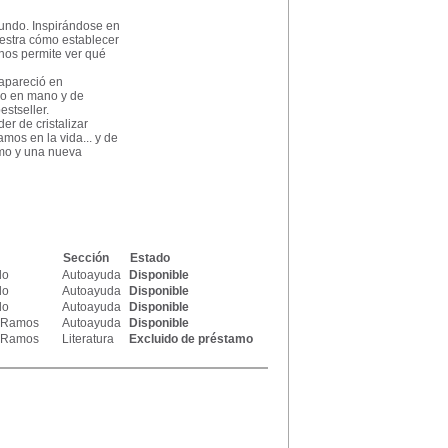
undo. Inspirándose en
estra cómo establecer
 nos permite ver qué
 apareció en
no en mano y de
estseller.
er de cristalizar
os en la vida... y de
smo y una nueva
Sección
Estado
do
Autoayuda
Disponible
do
Autoayuda
Disponible
do
Autoayuda
Disponible
s Ramos
Autoayuda
Disponible
s Ramos
Literatura
Excluido de préstamo