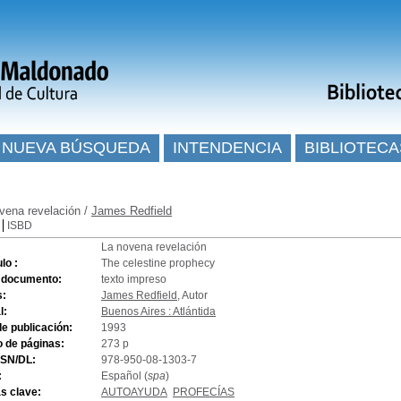
NUEVA BÚSQUEDA
INTENDENCIA
BIBLIOTECA
vena revelación
/
James Redfield
ISBD
La novena revelación
ulo :
The celestine prophecy
e documento:
texto impreso
s:
James Redfield
, Autor
l:
Buenos Aires : Atlántida
e publicación:
1993
 de páginas:
273 p
SSN/DL:
978-950-08-1303-7
:
Español (
spa
)
s clave:
AUTOAYUDA
PROFECÍAS