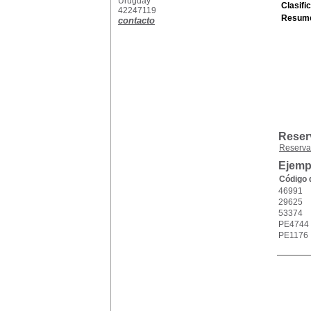
Uruguay
Clasifi
42247119
Resum
contacto
Reser
Reserva
Ejempl
Código 
46991
29625
53374
PE4744
PE1176