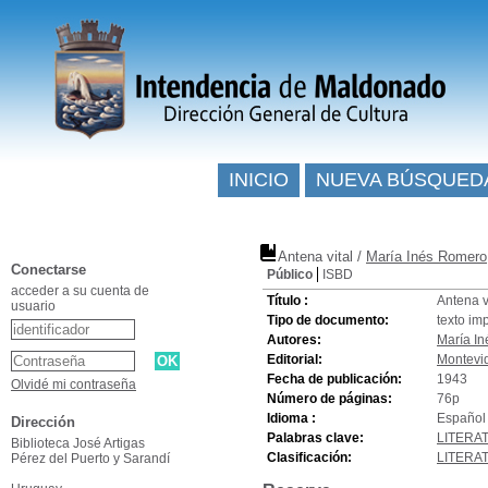
INICIO
NUEVA BÚSQUED
Antena vital
/
María Inés Romero
Conectarse
Público
ISBD
acceder a su cuenta de
Título :
Antena v
usuario
Tipo de documento:
texto im
Autores:
María I
Editorial:
Montevid
Fecha de publicación:
1943
Olvidé mi contraseña
Número de páginas:
76p
Idioma :
Español 
Dirección
Palabras clave:
LITERA
Biblioteca José Artigas
Clasificación:
LITERA
Pérez del Puerto y Sarandí