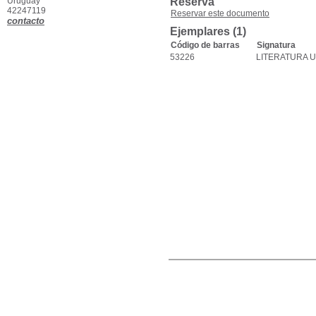
Uruguay
Reserva
42247119
Reservar este documento
contacto
Ejemplares (1)
Código de barras
Signatura
53226
LITERATURA 