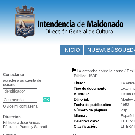
INICIO
NUEVA BÚSQUED
La antorcha sobre la carne
/
Emil
Conectarse
Público
ISBD
acceder a su cuenta de
Título :
La antor
usuario
Tipo de documento:
texto im
Autores:
Emilio O
Editorial:
Montevi
Fecha de publicación:
1953
Olvidé mi contraseña
Número de páginas:
23p
Idioma :
Español 
Dirección
Palabras clave:
LITERA
Biblioteca José Artigas
Clasificación:
LITERA
Pérez del Puerto y Sarandí