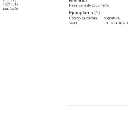
Uruguay
Reserva
42247119
Reservar este documento
contacto
Ejemplares (1)
Código de barras
Signatura
5480
LITERATURA 