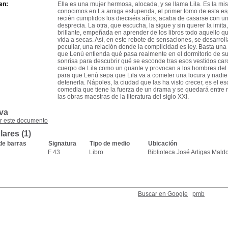
en:
Ella es una mujer hermosa, alocada, y se llama Lila. Es la m
conocimos en La amiga estupenda, el primer tomo de esta es
recién cumplidos los dieciséis años, acaba de casarse con u
desprecia. La otra, que escucha, la sigue y sin querer la imit
brillante, empeñada en aprender de los libros todo aquello q
vida a secas. Así, en este rebote de sensaciones, se desarro
peculiar, una relación donde la complicidad es ley. Basta una
que Lenù entienda qué pasa realmente en el dormitorio de s
sonrisa para descubrir qué se esconde tras esos vestidos car
cuerpo de Lila como un guante y provocan a los hombres del 
para que Lenù sepa que Lila va a cometer una locura y nadie
detenerla. Nápoles, la ciudad que las ha visto crecer, es el e
comedia que tiene la fuerza de un drama y se quedará entre
las obras maestras de la literatura del siglo XXI.
va
r este documento
ares (1)
de barras
Signatura
Tipo de medio
Ubicación
F 43
Libro
Biblioteca José Artigas Mal
Buscar en Google
pmb