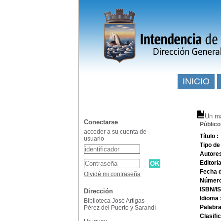
INICIO
Un m
Conectarse
Público
acceder a su cuenta de
Título :
usuario
Tipo d
Autore
Editoria
Fecha d
Olvidé mi contraseña
Número
ISBN/I
Dirección
Idioma 
Biblioteca José Artigas
Palabra
Pérez del Puerto y Sarandí
Clasifi