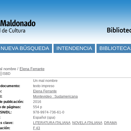
NUEVA BÚSQUEDA
INTENDENCIA
BIBLIOTECA
al nombre
/
Elena Ferrante
ISBD
Un mal nombre
e documento:
texto impreso
s:
Elena Ferrante
l:
Montevideo : Sudamericana
e publicación:
2016
 de páginas:
554 p
SSN/DL:
978-9974-736-61-0
:
Español (
spa
)
s clave:
LITERATURA ITALIANA
NOVELA ITALIANA
DRAMA
cación:
F 43