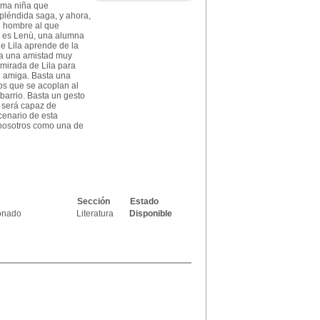
isma niña que
pléndida saga, y ahora,
n hombre al que
a, es Lenù, una alumna
ue Lila aprende de la
lla una amistad muy
 mirada de Lila para
u amiga. Basta una
os que se acoplan al
barrio. Basta un gesto
 será capaz de
scenario de esta
 nosotros como una de
Sección
Estado
donado
Literatura
Disponible