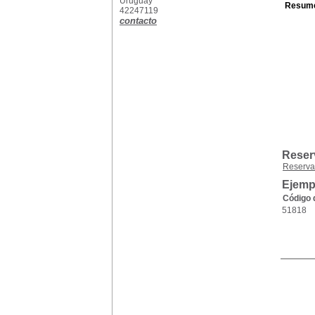
Uruguay
Resum
42247119
contacto
Reser
Reserva
Ejempl
Código 
51818