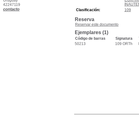
CONTIN
Uruguay
INAUTE
42247119
contacto
Clasificación:
109
Reserva
Reservar este documento
Ejemplares (1)
Código de barras
Signatura
50213
109 ORTh