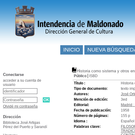
INICIO
NUEVA BÚSQUED
Historia como sistema y otros en
Conectarse
Público
ISBD
acceder a su cuenta de
Título :
Historia
usuario
Tipo de documento:
texto im
Autores:
José Ort
Mención de edición:
3ed
Editorial:
Madrid :
Olvidé mi contraseña
Fecha de publicación:
1958
Número de páginas:
155 p
Dirección
Idioma :
Español 
Biblioteca José Artigas
Palabras clave:
FILOSO
Pérez del Puerto y Sarandí
TRADIC