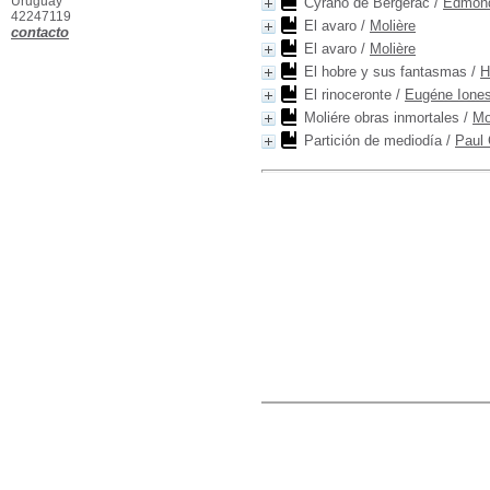
Uruguay
Cyrano de Bergerac
/
Edmond
42247119
El avaro
/
Molière
contacto
El avaro
/
Molière
El hobre y sus fantasmas
/
H
El rinoceronte
/
Eugéne Ione
Moliére obras inmortales
/
Mo
Partición de mediodía
/
Paul 