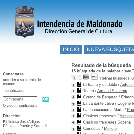
INICIO
NUEVA BÚSQUED
Resultado de la búsqueda
15
búsqueda de la palabra clave
Conectarse
Refinar búsqueda
G
acceder a su cuenta de
usuario
El teatro y su doble
/
Antonin
Teatro
/
Armand Salacrou
Cyrano de Bergerac
/
Edmond
La cantante calva
/
Eugéne I
Olvidé mi contraseña
La anunciación a María
/
Pau
Dirección
Clásicos franceses
/
Alphons
Biblioteca José Artigas
Clásicos franceses Sopena
Pérez del Puerto y Sarandí
Comedias
/
Molière