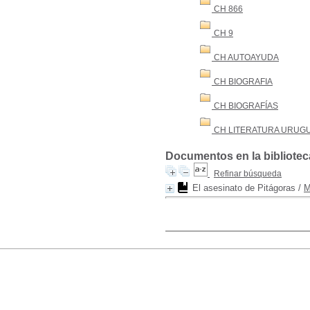
CH 866
CH 9
CH AUTOAYUDA
CH BIOGRAFIA
CH BIOGRAFÍAS
CH LITERATURA URUG
Documentos en la biblioteca
Refinar búsqueda
El asesinato de Pitágoras
/
M