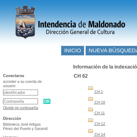
INICIO
NUEVA BÚSQUED
Información de la indexaci
Conectarse
CH 62
acceder a su cuenta de
usuario
CH 1
CH 10
Olvidé mi contraseña
CH 11
Dirección
CH 12
Biblioteca José Artigas
Pérez del Puerto y Sarandí
CH 14