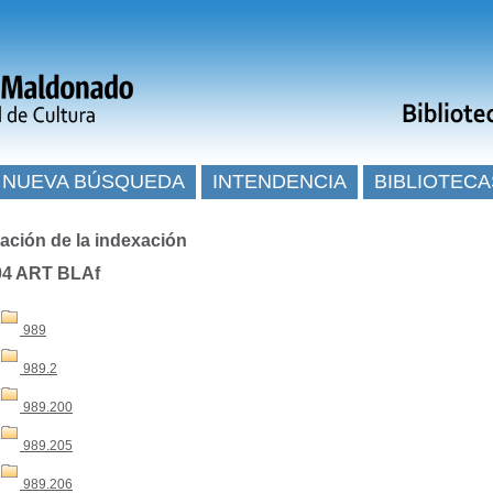
NUEVA BÚSQUEDA
INTENDENCIA
BIBLIOTECA
ación de la indexación
04 ART BLAf
989
989.2
989.200
989.205
989.206