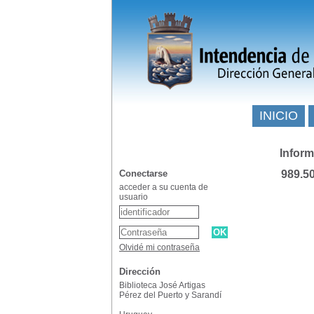
INICIO
Inform
Conectarse
989.5
acceder a su cuenta de
usuario
Olvidé mi contraseña
Dirección
Biblioteca José Artigas
Pérez del Puerto y Sarandí