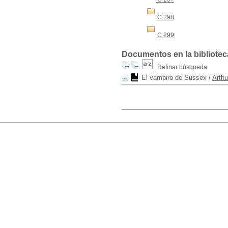
C 298
C 299
Documentos en la biblioteca
Refinar búsqueda
El vampiro de Sussex
/
Arth