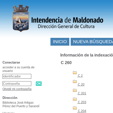
INICIO
NUEVA BÚSQUED
Información de la indexaci
Conectarse
C 260
acceder a su cuenta de
usuario
C 2
C 20
Olvidé mi contraseña
C 201
Dirección
C 203
Biblioteca José Artigas
Pérez del Puerto y Sarandí
C 204