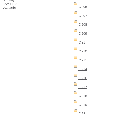
Uruguay
42247119
C 205
contacto
C 207
C 208
C 209
C 21
C 210
C 211
C 214
C 216
C 217
C 218
C 219
C 22