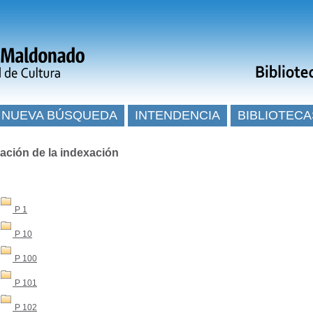
NUEVA BÚSQUEDA
INTENDENCIA
BIBLIOTECA
ación de la indexación
P 1
P 10
P 100
P 101
P 102