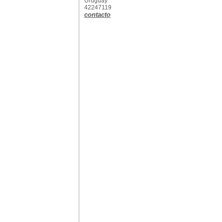
Uruguay
42247119
contacto