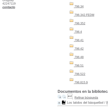
Uruguay
42247119
796.34
contacto
796.342.FEDM
796.352
796.4
796.41
796.42
796.48
796.51
796.522
796.815.9
Documentos en la biblioteca
Refinar búsqueda
Los latidos del básquetbol
/
R