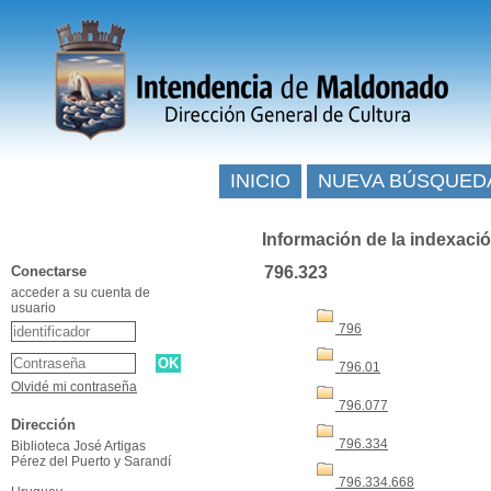
INICIO
NUEVA BÚSQUED
Información de la indexaci
Conectarse
796.323
acceder a su cuenta de
usuario
796
796.01
Olvidé mi contraseña
796.077
Dirección
796.334
Biblioteca José Artigas
Pérez del Puerto y Sarandí
796.334.668