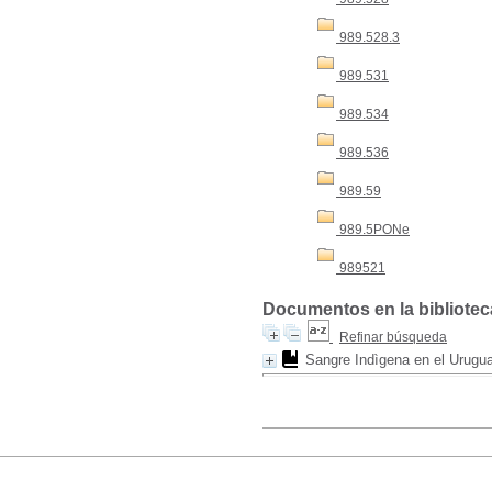
989.528.3
989.531
989.534
989.536
989.59
989.5PONe
989521
Documentos en la biblioteca
Refinar búsqueda
Sangre Indìgena en el Urugu