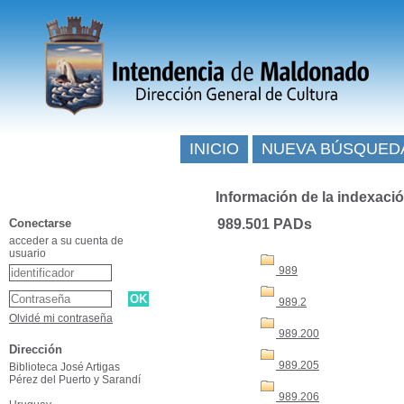
INICIO
NUEVA BÚSQUED
Información de la indexaci
Conectarse
989.501 PADs
acceder a su cuenta de
usuario
989
989.2
Olvidé mi contraseña
989.200
Dirección
989.205
Biblioteca José Artigas
Pérez del Puerto y Sarandí
989.206