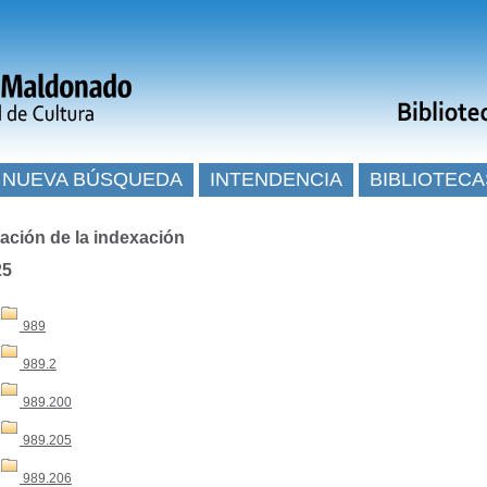
NUEVA BÚSQUEDA
INTENDENCIA
BIBLIOTECA
ación de la indexación
25
989
989.2
989.200
989.205
989.206