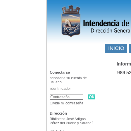
INICIO
Inform
Conectarse
989.5
acceder a su cuenta de
usuario
Olvidé mi contraseña
Dirección
Biblioteca José Artigas
Pérez del Puerto y Sarandí