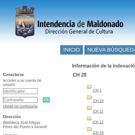
INICIO
NUEVA BÚSQUED
Información de la indexaci
Conectarse
CH 28
acceder a su cuenta de
usuario
CH 1
CH 10
Olvidé mi contraseña
CH 11
Dirección
CH 12
Biblioteca José Artigas
Pérez del Puerto y Sarandí
CH 14