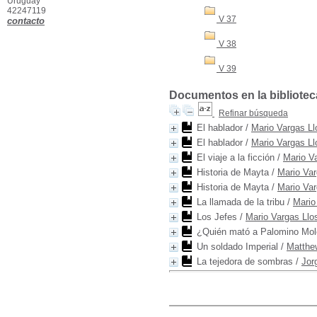
Uruguay
42247119
V 37
contacto
V 38
V 39
Documentos en la biblioteca 
Refinar búsqueda
El hablador
/
Mario Vargas Ll
El hablador
/
Mario Vargas Ll
El viaje a la ficción
/
Mario V
Historia de Mayta
/
Mario Var
Historia de Mayta
/
Mario Var
La llamada de la tribu
/
Mario
Los Jefes
/
Mario Vargas Llo
¿Quién mató a Palomino Mol
Un soldado Imperial
/
Matthe
La tejedora de sombras
/
Jor