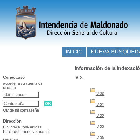
INICIO
NUEVA BÚSQUED
Información de la indexaci
Conectarse
V 3
acceder a su cuenta de
usuario
V 30
V 31
Olvidé mi contraseña
V 32
Dirección
V 33
Biblioteca José Artigas
Pérez del Puerto y Sarandí
V 35