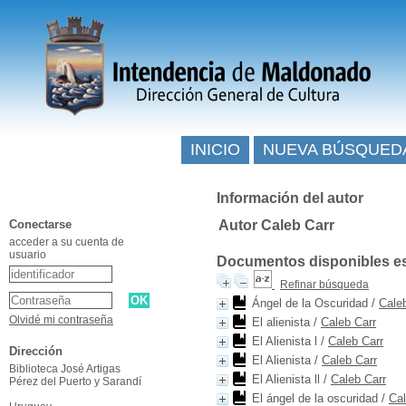
INICIO
NUEVA BÚSQUED
Información del autor
Conectarse
Autor Caleb Carr
acceder a su cuenta de
usuario
Documentos disponibles esc
Refinar búsqueda
Ángel de la Oscuridad
/
Cale
Olvidé mi contraseña
El alienista
/
Caleb Carr
El Alienista l
/
Caleb Carr
Dirección
El Alienista
/
Caleb Carr
Biblioteca José Artigas
El Alienista ll
/
Caleb Carr
Pérez del Puerto y Sarandí
El ángel de la oscuridad
/
Cal