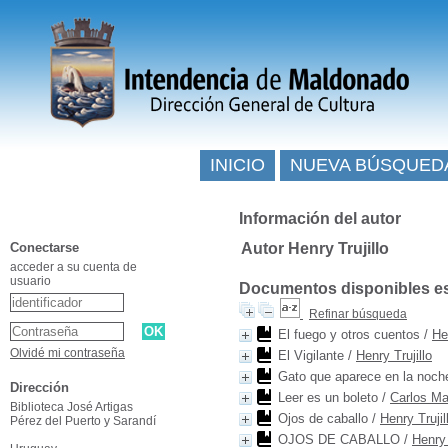
INICIO
NUEVA BÚSQUED
Información del autor
Conectarse
Autor Henry Trujillo
acceder a su cuenta de
usuario
Documentos disponibles esc
Refinar búsqueda
El fuego y otros cuentos
/
He
Olvidé mi contraseña
El Vigilante
/
Henry Trujillo
Gato que aparece en la noch
Dirección
Leer es un boleto
/
Carlos M
Biblioteca José Artigas
Ojos de caballo
/
Henry Trujil
Pérez del Puerto y Sarandí
OJOS DE CABALLO
/
Henry 