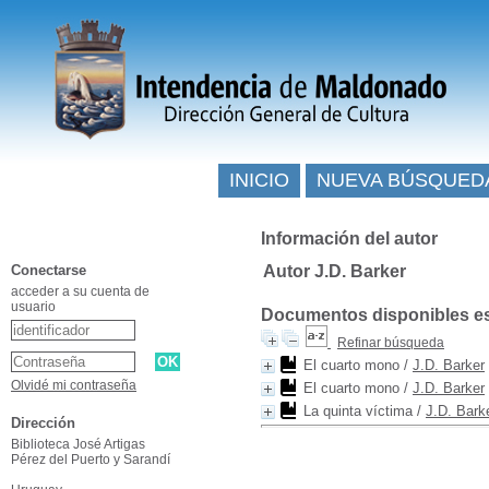
INICIO
NUEVA BÚSQUED
Información del autor
Conectarse
Autor J.D. Barker
acceder a su cuenta de
usuario
Documentos disponibles esc
Refinar búsqueda
El cuarto mono
/
J.D. Barker
Olvidé mi contraseña
El cuarto mono
/
J.D. Barker
La quinta víctima
/
J.D. Bark
Dirección
Biblioteca José Artigas
Pérez del Puerto y Sarandí