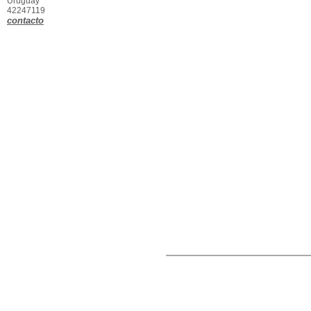
Uruguay
42247119
contacto