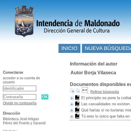
INICIO
NUEVA BÚSQUED
Información del autor
Conectarse
Autor Borja Vilaseca
acceder a su cuenta de
usuario
Documentos disponibles esc
Refinar búsqueda
El principito se pone la corba
Olvidé mi contraseña
Las casualidades no existen
Qué harías si no tuvieras mi
Dirección
Tú eres lo único que falta en 
Biblioteca José Artigas
Pérez del Puerto y Sarandí