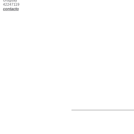
Uruguay
42247119
contacto